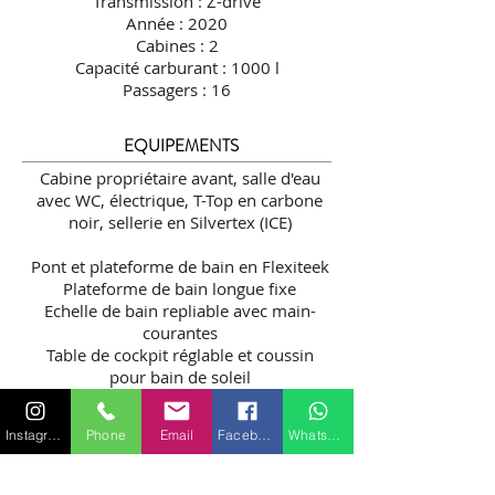
Transmission : Z-drive
Année : 2020
Cabines : 2
Capacité carburant : 1000 l
Passagers : 16
EQUIPEMENTS
Cabine propriétaire avant, salle d'eau
avec WC, électrique, T-Top en carbone
noir, sellerie en Silvertex (ICE)
Pont et plateforme de bain en Flexiteek
Plateforme de bain longue fixe
Echelle de bain repliable avec main-
courantes
Table de cockpit réglable et coussin
pour bain de soleil
Deux frigos dans la banquette arrière
Bimini électrique intégré dans le T-top
Instagram
Phone
Email
Facebook
WhatsApp
Cabine arrière
Joystick VOLVO
Propulseur d'étrave