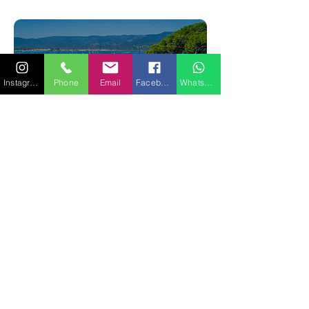
Instagram
Phone
Email
Facebook
WhatsApp
Profitez de la Corse avec un climat
extrêmement clément toute l’année,
offrant des étés très chauds et des
hivers doux avec une moyenne de 2
700 heures de soleil par an.