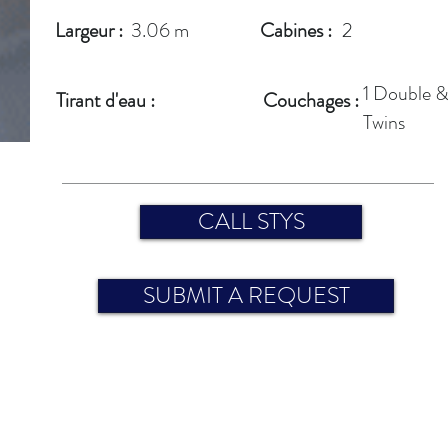
Largeur :
3.06 m
Cabines :
2
1 Double &
Tirant d'eau :
Couchages :
Twins
CALL STYS
SUBMIT A REQUEST