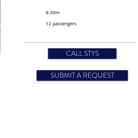
8.30m
12 passengers
CALL STYS
SUBMIT A REQUEST