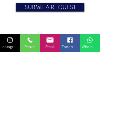
SUBMIT A REQUEST
Moteur : 2 x 25 CV
Instagram
Phone
Email
Facebook
WhatsApp
Échelle de bain
Bain de soleil
Douche extérieure
Guindeau électrique
Tee top
Pont en teck
Réfrigérateur
Radio lecteur hifi
GPS
Sondeur
© 2023 SAINT-TROPEZ YACHT SERVICES -
All rights reserved