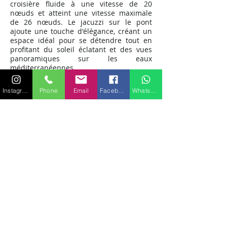
croisière fluide à une vitesse de 20
nœuds et atteint une vitesse maximale
de 26 nœuds. Le jacuzzi sur le pont
ajoute une touche d'élégance, créant un
espace idéal pour se détendre tout en
profitant du soleil éclatant et des vues
panoramiques sur les eaux
méditerranéennes.
Équipements de premier
Instagram
Phone
Email
Facebook
WhatsApp
ordre
À bord, chaque détail est pensé pour
offrir un confort absolu. Les huit
couchages répartis entre une Master,
une VIP, une Double et une Twin avec
pullman assurent un hébergement
luxueux pour tous les invités. Les
équipements modernes, le jacuzzi, et les
espaces de détente font de chaque
moment passé à bord une expérience
inégalée.
Réservez votre expérience