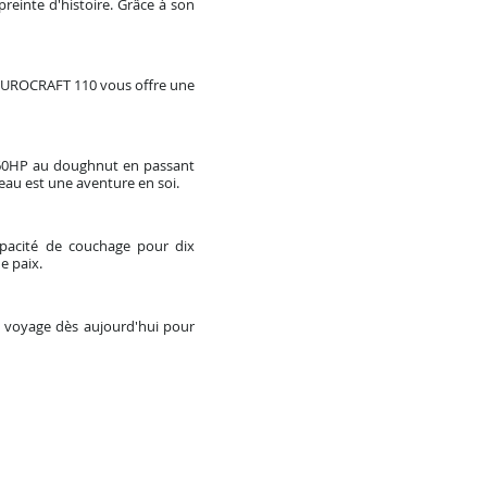
einte d'histoire. Grâce à son
e EUROCRAFT 110 vous offre une
 60HP au doughnut en passant
'eau est une aventure en soi.
pacité de couchage pour dix
e paix.
 voyage dès aujourd'hui pour