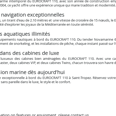
charme intemporel du EUROCRAFT 110, avec son année de construction empr
 2004, ce yacht offre une expérience unique qui marie tradition et modernité.
 navigation exceptionnelles
, un tirant d'eau de 2.10 mètres et une vitesse de croisière de 15 nœuds, l
ilité d'explorer les joyaux de la Méditerranée en toute sérénité.
 aquatiques illimités
équipements nautiques à bord du EUROCRAFT 110. Du tender Novamarine
ement de snorkeling, et les installations de pêche, chaque instant passé sur l
 dans des cabines de luxe
rt luxueux des cabines bien aménagées du EUROCRAFT 110. Avec une ca
ster, deux cabines VIP, et deux cabines Twins, chacun trouvera son havre d
sion marine dès aujourd'hui
 exceptionnelle à bord du EUROCRAFT 110 à Saint-Tropez. Réservez votre
ns pareille dans le luxe, le style et le confort.
ation on features or equipment, please contact us.