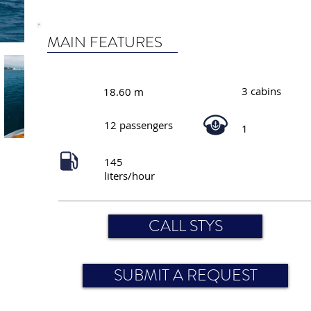
MAIN FEATURES
3 cabins
18.60 m
12 passengers
1
145
liters/hour
CALL STYS
SUBMIT A REQUEST