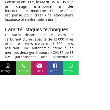
Construit en 2005, le MANGUSTA 105 allie
un design intemporel à des
fonctionnalités modernes. Chaque détail
est pensé pour créer une atmosphère
luxueuse et confortable à bord.
Caractéristiques t
echniques
Le yacht dispose de réservoirs de
carburant d'une capacité de 13 000 litres
et de réservoirs d'eau de 1 800 litres,
assurant une autonomie étendue en
mer. Les deux générateurs KOHLER de 33
kW garantissent une alimentation
électrique stable.
Cabines luxueuses
Instagram
Phone
Email
Facebook
WhatsApp
À bord du MANGUSTA 105, profitez de dix
couchages répartis dans une suite
principale, deux cabines doubles, deux
cabines twin et deux pullmans. Chaque
cabine est soigneusement conçue pour
offrir confort et intimité à chaque invité.