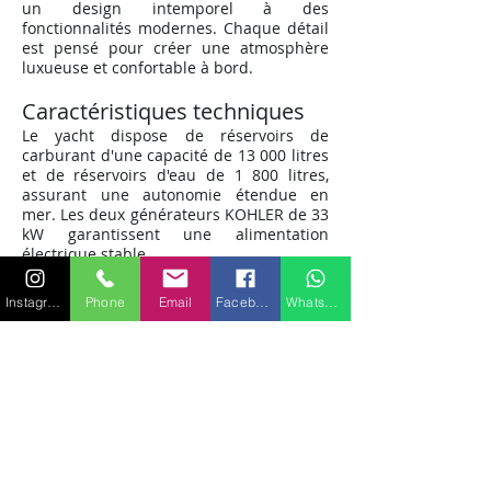
un design intemporel à des
fonctionnalités modernes. Chaque détail
est pensé pour créer une atmosphère
luxueuse et confortable à bord.
Caractéristiques t
echniques
Le yacht dispose de réservoirs de
carburant d'une capacité de 13 000 litres
et de réservoirs d'eau de 1 800 litres,
assurant une autonomie étendue en
mer. Les deux générateurs KOHLER de 33
kW garantissent une alimentation
électrique stable.
Cabines luxueuses
Instagram
Phone
Email
Facebook
WhatsApp
À bord du MANGUSTA 105, profitez de dix
couchages répartis dans une suite
principale, deux cabines doubles, deux
cabines twin et deux pullmans. Chaque
cabine est soigneusement conçue pour
offrir confort et intimité à chaque invité.
Location du MANGUSTA 105 à