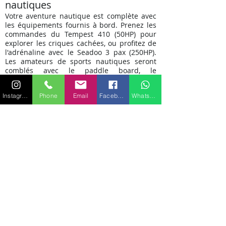
nautiques
Votre aventure nautique est complète avec
les équipements fournis à bord. Prenez les
commandes du Tempest 410 (50HP) pour
explorer les criques cachées, ou profitez de
l'adrénaline avec le Seadoo 3 pax (250HP).
Les amateurs de sports nautiques seront
comblés avec le paddle board, le
wakeboard, les waterskis, et l'équipement de
plongée.
Instagram
Phone
Email
Facebook
WhatsApp
Des nuits paisibles en mer
Le Sunseeker 28 offre un espace de
couchage somptueux pour jusqu'à neuf
personnes. Retirez-vous dans la cabine
principale, les deux cabines doubles, ou la
cabine twin avec un lit Pullman, chacune
conçue pour offrir confort et intimité en
mer.
Réservez Votre évasion marine
dès aujourd'hui
Préparez-vous à vivre des moments