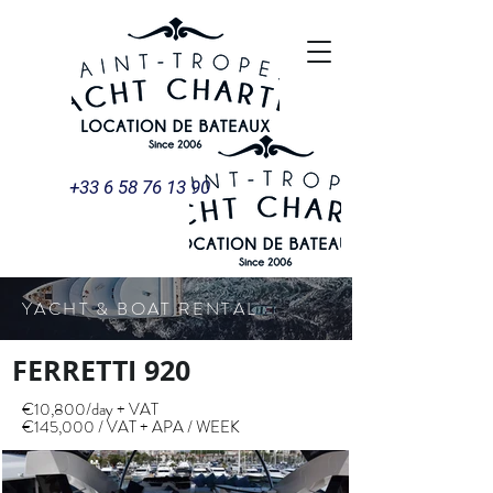
+33 6 58 76 13 90
YACHT & BOAT RENTAL
FERRETTI 920
€10,800/day + VAT
€145,000 / VAT + APA / WEEK