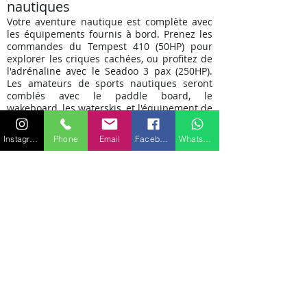
nautiques
Votre aventure nautique est complète avec
les équipements fournis à bord. Prenez les
commandes du Tempest 410 (50HP) pour
explorer les criques cachées, ou profitez de
l'adrénaline avec le Seadoo 3 pax (250HP).
Les amateurs de sports nautiques seront
comblés avec le paddle board, le
wakeboard, les waterskis, et l'équipement de
plongée.
Instagram
Phone
Email
Facebook
WhatsApp
Des nuits paisibles en mer
Le Sunseeker 28 offre un espace de
couchage somptueux pour jusqu'à neuf
personnes. Retirez-vous dans la cabine
principale, les deux cabines doubles, ou la
cabine twin avec un lit Pullman, chacune
conçue pour offrir confort et intimité en
mer.
Réservez Votre évasion marine
dès aujourd'hui
Préparez-vous à vivre des moments