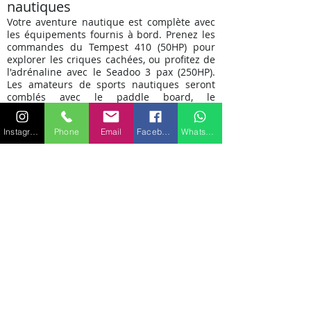
nautiques
Votre aventure nautique est complète avec
les équipements fournis à bord. Prenez les
commandes du Tempest 410 (50HP) pour
explorer les criques cachées, ou profitez de
l'adrénaline avec le Seadoo 3 pax (250HP).
Les amateurs de sports nautiques seront
comblés avec le paddle board, le
wakeboard, les waterskis, et l'équipement de
plongée.
Instagram
Phone
Email
Facebook
WhatsApp
Des nuits paisibles en mer
Le Sunseeker 28 offre un espace de
couchage somptueux pour jusqu'à neuf
personnes. Retirez-vous dans la cabine
principale, les deux cabines doubles, ou la
cabine twin avec un lit Pullman, chacune
conçue pour offrir confort et intimité en
mer.
Réservez Votre évasion marine
dès aujourd'hui
Préparez-vous à vivre des moments