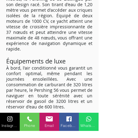
son design racé. Son tirant d'eau de 1,20
mètre vous permet d'accéder aux criques
isolées de la région. Équipé de deux
moteurs de 1000 CV, ce yacht atteint une
vitesse de croisière impressionnante de
37 nœuds et peut atteindre une vitesse
maximale de 48 nœuds, vous offrant une
expérience de navigation dynamique et
rapide.
Équipements de luxe
À bord, l'air conditionné vous garantit un
confort optimal, même pendant les
journées ensoleillées. Avec une
consommation de carburant de 320 litres
par heure, le Pershing 56 vous permet de
naviguer en toute sérénité avec un
réservoir de gasoil de 3200 litres et un
réservoir d'eau de 600 litres.
Expérience sous-marine
inoubliable
Instagram
Phone
Email
Facebook
WhatsApp
Le Pershing 56 propose également du