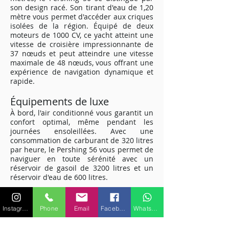
son design racé. Son tirant d'eau de 1,20
mètre vous permet d'accéder aux criques
isolées de la région. Équipé de deux
moteurs de 1000 CV, ce yacht atteint une
vitesse de croisière impressionnante de
37 nœuds et peut atteindre une vitesse
maximale de 48 nœuds, vous offrant une
expérience de navigation dynamique et
rapide.
Équipements de luxe
À bord, l'air conditionné vous garantit un
confort optimal, même pendant les
journées ensoleillées. Avec une
consommation de carburant de 320 litres
par heure, le Pershing 56 vous permet de
naviguer en toute sérénité avec un
réservoir de gasoil de 3200 litres et un
réservoir d'eau de 600 litres.
Expérience sous-marine
inoubliable
Instagram
Phone
Email
Facebook
WhatsApp
Le Pershing 56 propose également du