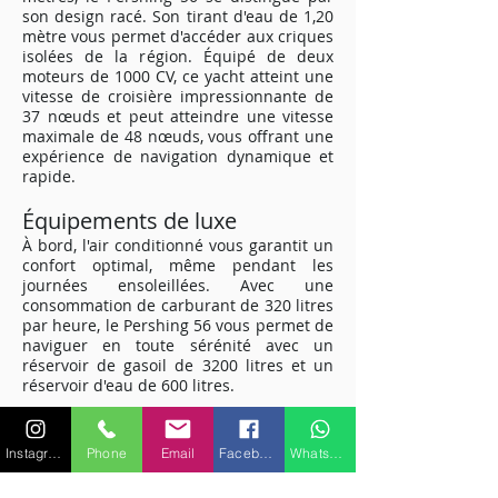
son design racé. Son tirant d'eau de 1,20
mètre vous permet d'accéder aux criques
isolées de la région. Équipé de deux
moteurs de 1000 CV, ce yacht atteint une
vitesse de croisière impressionnante de
37 nœuds et peut atteindre une vitesse
maximale de 48 nœuds, vous offrant une
expérience de navigation dynamique et
rapide.
Équipements de luxe
À bord, l'air conditionné vous garantit un
confort optimal, même pendant les
journées ensoleillées. Avec une
consommation de carburant de 320 litres
par heure, le Pershing 56 vous permet de
naviguer en toute sérénité avec un
réservoir de gasoil de 3200 litres et un
réservoir d'eau de 600 litres.
Expérience sous-marine
inoubliable
Instagram
Phone
Email
Facebook
WhatsApp
Le Pershing 56 propose également du