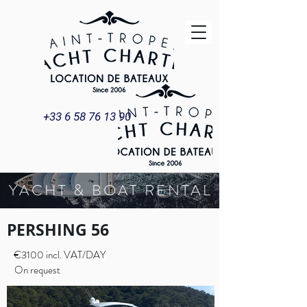
+33 6 58 76 13 90
YACHT & BOAT RENTAL
PERSHING 56
€3100 incl. VAT/DAY
On request