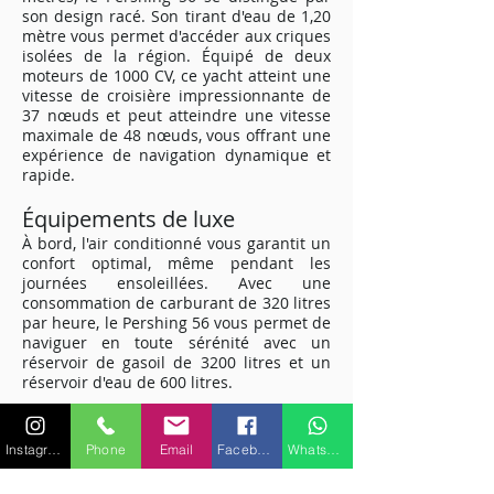
son design racé. Son tirant d'eau de 1,20
mètre vous permet d'accéder aux criques
isolées de la région. Équipé de deux
moteurs de 1000 CV, ce yacht atteint une
vitesse de croisière impressionnante de
37 nœuds et peut atteindre une vitesse
maximale de 48 nœuds, vous offrant une
expérience de navigation dynamique et
rapide.
Équipements de luxe
À bord, l'air conditionné vous garantit un
confort optimal, même pendant les
journées ensoleillées. Avec une
consommation de carburant de 320 litres
par heure, le Pershing 56 vous permet de
naviguer en toute sérénité avec un
réservoir de gasoil de 3200 litres et un
réservoir d'eau de 600 litres.
Expérience sous-marine
inoubliable
Instagram
Phone
Email
Facebook
WhatsApp
Le Pershing 56 propose également du