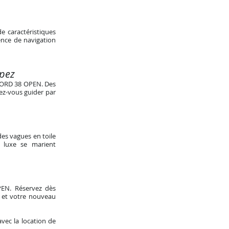
e caractéristiques
ence de navigation
opez
FJORD 38 OPEN. Des
sez-vous guider par
des vagues en toile
 luxe se marient
PEN. Réservez dès
, et votre nouveau
vec la location de