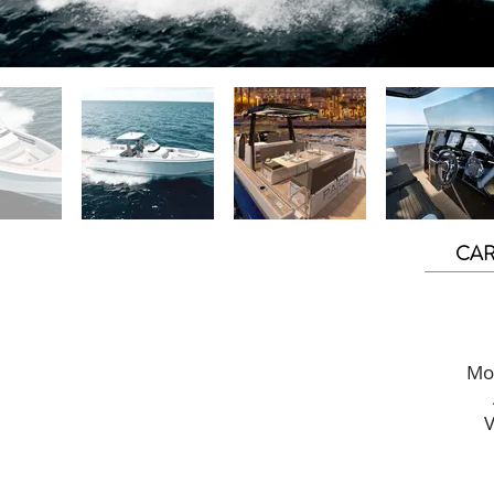
CAR
Mot
V