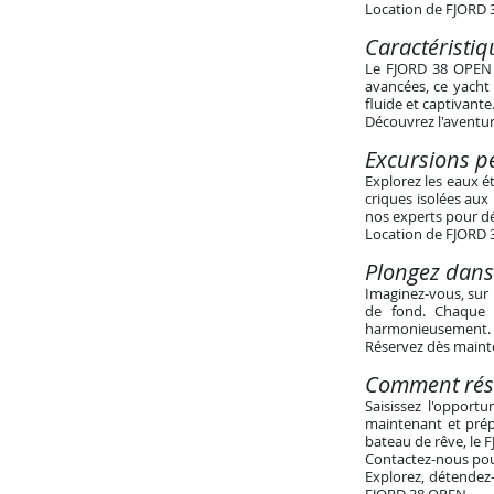
Location de FJORD 3
Caractéristi
Le FJORD 38 OPEN n
avancées, ce yacht
fluide et captivante
Découvrez l'aventur
Excursions pe
Explorez les eaux é
criques isolées aux
nos experts pour déc
Location de FJORD 3
Plongez dans
Imaginez-vous, sur 
de fond. Chaque 
harmonieusement.
Réservez dès mainte
Comment rése
Saisissez l'opport
maintenant et prépa
bateau de rêve, le 
Contactez-nous pou
Explorez, détendez-