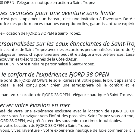
8 OPEN : l'élégance nautique en action à Saint-Tropez
ques avancées pour une aventure sans limite
'est pas simplement un bateau, c'est une invitation à l'aventure. Doté d
 offre des performances marines exceptionnelles, garantissant une expéri
.
e - location de FJORD 38 OPEN à Saint-Tropez
.
rsonnalisées sur les eaux étincelantes de Saint-Tr
tincelantes de Saint-Tropez avec des excursions personnalisées à bord du 
 plages animées, chaque itinéraire peut être adapté à vos préférences. Lais
ouvrir les trésors cachés de la Côte d'Azur.
8 OPEN : Votre itinéraire personnalisé à Saint-Tropez
.
 le confort de l'expérience FJORD 38 OPEN
le pont du FJORD 38 OPEN, le soleil caressant votre peau, le bruit apaisant 
détail a été conçu pour créer une atmosphère où le confort et le
nant votre location de FJORD 38 OPEN - élégance nautique à Saint-Tropez.
rver votre évasion en mer
unité de vivre une expérience exclusive avec la location de FJORD 38 O
rez-vous à naviguer vers l'infini des possibles. Saint-Tropez vous attend
FJORD 38 OPEN, est prêt à créer des souvenirs maritimes inoubliables.
r votre Location de FJORD 38 OPEN à Saint-Tropez
vous, vivez l'aventure - votre expérience nautique de luxe commence ici a