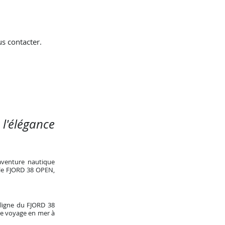
s contacter.
 l'élégance
aventure nautique
 le FJORD 38 OPEN,
 ligne du FJORD 38
tre voyage en mer à