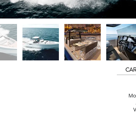
CAR
Mot
V