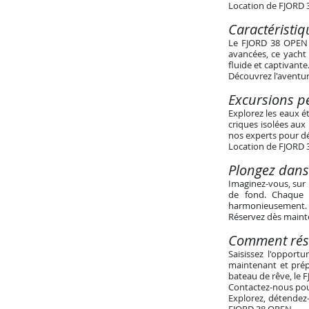
Location de FJORD 3
Caractéristi
Le FJORD 38 OPEN n
avancées, ce yacht
fluide et captivante
Découvrez l'aventur
Excursions pe
Explorez les eaux é
criques isolées aux
nos experts pour déc
Location de FJORD 3
Plongez dans
Imaginez-vous, sur 
de fond. Chaque 
harmonieusement.
Réservez dès mainte
Comment rése
Saisissez l'opport
maintenant et prépa
bateau de rêve, le 
Contactez-nous pou
Explorez, détendez-