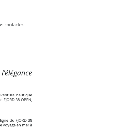
s contacter.
 l'élégance
aventure nautique
 le FJORD 38 OPEN,
 ligne du FJORD 38
tre voyage en mer à