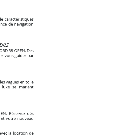
e caractéristiques
ence de navigation
opez
FJORD 38 OPEN. Des
sez-vous guider par
des vagues en toile
 luxe se marient
PEN. Réservez dès
, et votre nouveau
vec la location de