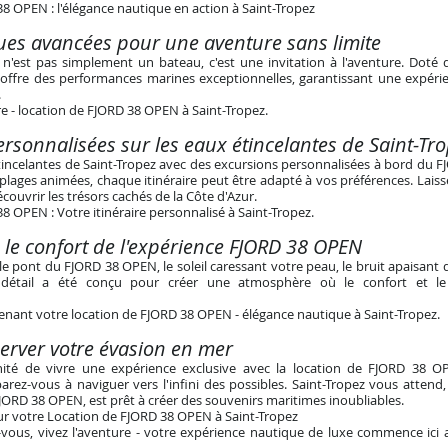
8 OPEN : l'élégance nautique en action à Saint-Tropez
ques avancées pour une aventure sans limite
'est pas simplement un bateau, c'est une invitation à l'aventure. Doté d
 offre des performances marines exceptionnelles, garantissant une expéri
.
e - location de FJORD 38 OPEN à Saint-Tropez
.
rsonnalisées sur les eaux étincelantes de Saint-Tr
tincelantes de Saint-Tropez avec des excursions personnalisées à bord du 
 plages animées, chaque itinéraire peut être adapté à vos préférences. Lais
ouvrir les trésors cachés de la Côte d'Azur.
8 OPEN : Votre itinéraire personnalisé à Saint-Tropez
.
 le confort de l'expérience FJORD 38 OPEN
le pont du FJORD 38 OPEN, le soleil caressant votre peau, le bruit apaisant 
détail a été conçu pour créer une atmosphère où le confort et le
nant votre location de FJORD 38 OPEN - élégance nautique à Saint-Tropez.
rver votre évasion en mer
unité de vivre une expérience exclusive avec la location de FJORD 38 O
rez-vous à naviguer vers l'infini des possibles. Saint-Tropez vous attend
FJORD 38 OPEN, est prêt à créer des souvenirs maritimes inoubliables.
r votre Location de FJORD 38 OPEN à Saint-Tropez
vous, vivez l'aventure - votre expérience nautique de luxe commence ici a