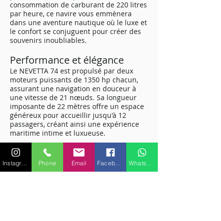
consommation de carburant de 220 litres
par heure, ce navire vous emmènera
dans une aventure nautique où le luxe et
le confort se conjuguent pour créer des
souvenirs inoubliables.
Performance et élégance
Le NEVETTA 74 est propulsé par deux
moteurs puissants de 1350 hp chacun,
assurant une navigation en douceur à
une vitesse de 21 nœuds. Sa longueur
imposante de 22 mètres offre un espace
généreux pour accueillir jusqu'à 12
passagers, créant ainsi une expérience
maritime intime et luxueuse.
Confort à bord
Avec une équipe de 3 membres
Instagram
Phone
Email
Facebook
WhatsApp
d'équipage dédiés à votre service, le
NEVETTA 74 promet une expérience de
navigation sans stress. Les 8 couchages
disponibles dans les cabines bien
aménagées offrent un repos réparateur
après une journée d'exploration en mer.