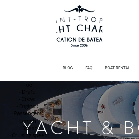
BLOG
FAQ
BOAT RENTAL
- Fuel:
- Draft:
- Crew:
Title
- Engine :
- Passengers:
YACHT & 
Length :
Speed :
- Cruising speed: