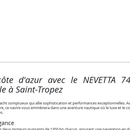
côte d'azur avec le NEVETTA 74
le à Saint-Tropez
acht somptueux qui allie sophistication et performances exceptionnelles.
ure, ce navire vous emmènera dans une aventure nautique où le luxe et le c
s.
gance
r deux moteurs puissants de 1350 hp chacun, assurant une navigation en do