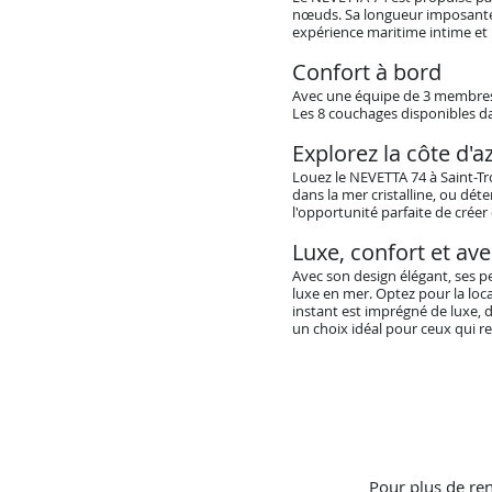
nœuds. Sa longueur imposante d
expérience maritime intime et
Confort à bord
Avec une équipe de 3 membres 
Les 8 couchages disponibles d
Explorez la côte d'a
Louez le NEVETTA 74 à Saint-Tro
dans la mer cristalline, ou dé
l'opportunité parfaite de cré
Luxe, confort et av
Avec son design élégant, ses 
luxe en mer. Optez pour la lo
instant est imprégné de luxe, 
un choix idéal pour ceux qui r
Pour plus de ren