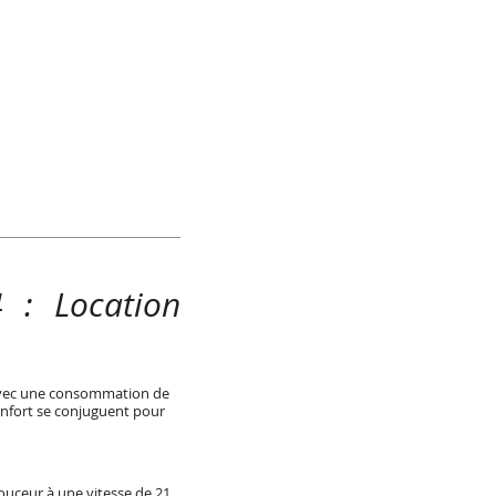
 : Location
 Avec une consommation de
onfort se conjuguent pour
uceur à une vitesse de 21