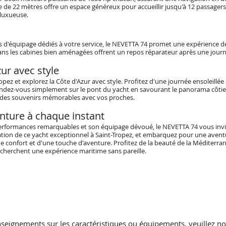
e 22 mètres offre un espace généreux pour accueillir jusqu'à 12 passagers,
 luxueuse.
d'équipage dédiés à votre service, le NEVETTA 74 promet une expérience de
ans les cabines bien aménagées offrent un repos réparateur après une journ
zur avec style
pez et explorez la Côte d'Azur avec style. Profitez d'une journée ensoleillée
tendez-vous simplement sur le pont du yacht en savourant le panorama côtier
er des souvenirs mémorables avec vos proches.
enture à chaque instant
performances remarquables et son équipage dévoué, le NEVETTA 74 vous inv
cation de ce yacht exceptionnel à Saint-Tropez, et embarquez pour une ave
de confort et d'une touche d'aventure. Profitez de la beauté de la Méditerr
echerchent une expérience maritime sans pareille.
seignements sur les caractéristiques ou équipements, veuillez no