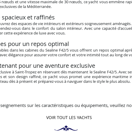
 25 nœuds et une vitesse maximale de 30 nœuds, ce yacht vous emmène rap
 exclusives de la Méditerranée.
 spacieux et raffinés
ouvrez des espaces de vie intérieurs et extérieurs soigneusement aménagés.
tendez-vous dans le confort du salon intérieur. Avec une capacité d'accueil
ger cette expérience de luxe avec vous.
les pour un repos optimal
bles dans les cabines du Sealine F42/5 vous offrent un repos optimal apr
ec élégance pour assurer votre confort et votre intimité tout au long de vo
tenant pour une aventure exclusive
usive à Saint-Tropez en réservant dès maintenant le Sealine F42/5. Avec ses
s et son design raffiné, ce yacht vous promet une expérience maritime ino
teau dès à présent et préparez-vous à naviguer dans le style le plus absolu.
seignements sur les caractéristiques ou équipements, veuillez no
VOIR TOUT LES YACHTS