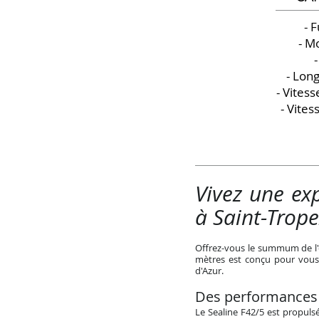
- F
- M
- Long
- Vitess
- Vite
Vivez une ex
à Saint-Trope
Offrez-vous le summum de l'é
mètres est conçu pour vous 
d'Azur.
Des performances e
Le Sealine F42/5 est propul