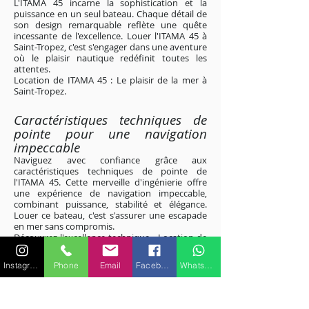
L'ITAMA 45 incarne la sophistication et la
puissance en un seul bateau. Chaque détail de
son design remarquable reflète une quête
incessante de l'excellence. Louer l'ITAMA 45 à
Saint-Tropez, c'est s'engager dans une aventure
où le plaisir nautique redéfinit toutes les
attentes.
Location de ITAMA 45 : Le plaisir de la mer à
Saint-Tropez
.
Caractéristiques techniques de
pointe pour une navigation
impeccable
Naviguez avec confiance grâce aux
caractéristiques techniques de pointe de
l'ITAMA 45. Cette merveille d'ingénierie offre
une expérience de navigation impeccable,
combinant puissance, stabilité et élégance.
Louer ce bateau, c'est s'assurer une escapade
en mer sans compromis.
Découvrez l'excellence technique - Location de
ITAMA 45 à Saint-Tropez
.
Instagram
Phone
Email
Facebook
WhatsApp
Excursions personnalisées le long
des c
ôtes étincelantes de la Côte
d'Azur