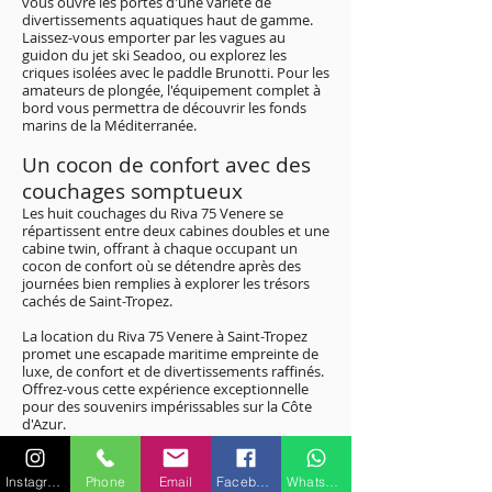
vous ouvre les portes d'une variété de
divertissements aquatiques haut de gamme.
Laissez-vous emporter par les vagues au
guidon du jet ski Seadoo, ou explorez les
criques isolées avec le paddle Brunotti. Pour les
amateurs de plongée, l'équipement complet à
bord vous permettra de découvrir les fonds
marins de la Méditerranée.
Un cocon de confort avec des
couchages somptueux
Les huit couchages du Riva 75 Venere se
répartissent entre deux cabines doubles et une
cabine twin, offrant à chaque occupant un
cocon de confort où se détendre après des
journées bien remplies à explorer les trésors
cachés de Saint-Tropez.
La location du Riva 75 Venere à Saint-Tropez
promet une escapade maritime empreinte de
luxe, de confort et de divertissements raffinés.
Offrez-vous cette expérience exceptionnelle
pour des souvenirs impérissables sur la Côte
d'Azur.
Pour plus de renseignements sur les
Instagram
Phone
Email
Facebook
WhatsApp
caractéristiques ou équipements,