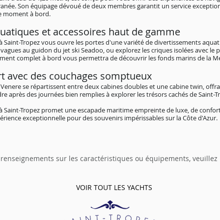
erranée. Son équipage dévoué de deux membres garantit un service exceptio
ue moment à bord.
uatiques et accessoires haut de gamme
 à Saint-Tropez vous ouvre les portes d'une variété de divertissements aqu
vagues au guidon du jet ski Seadoo, ou explorez les criques isolées avec le p
ment complet à bord vous permettra de découvrir les fonds marins de la M
rt avec des couchages somptueux
 Venere se répartissent entre deux cabines doubles et une cabine twin, off
e après des journées bien remplies à explorer les trésors cachés de Saint-T
 à Saint-Tropez promet une escapade maritime empreinte de luxe, de confort
périence exceptionnelle pour des souvenirs impérissables sur la Côte d'Azur.
 renseignements sur les caractéristiques ou équipements, veuillez
VOIR TOUT LES YACHTS