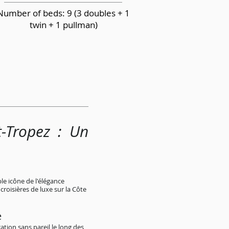
Number of beds: 9 (3 doubles + 1
twin + 1 pullman)
t-Tropez : Un
le icône de l'élégance
roisières de luxe sur la Côte
e
ation sans pareil le long des