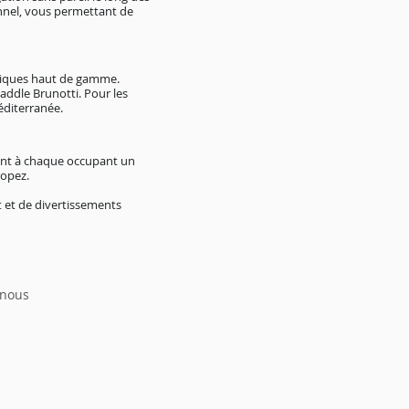
nnel, vous permettant de
atiques haut de gamme.
addle Brunotti. Pour les
éditerranée.
rant à chaque occupant un
ropez.
 et de divertissements
 nous