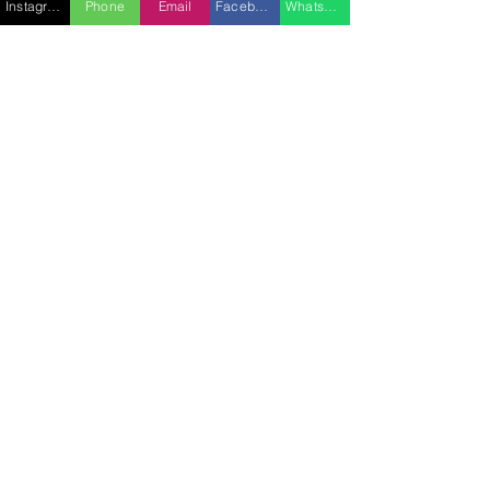
Instagram
Phone
Email
Facebook
WhatsApp
caractéristiques ou équipements,
veuillez nous contacter.
VOIR TOUT LES YACHTS
€4,300 incl. VAT /DAY
€25,800 incl. VAT /WEEK
PRINCIPALES
CARACTERISTIQUES
23.00 m
12 passengers
3 cabins
2