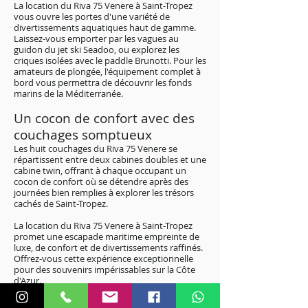
La location du Riva 75 Venere à Saint-Tropez
vous ouvre les portes d'une variété de
divertissements aquatiques haut de gamme.
Laissez-vous emporter par les vagues au
guidon du jet ski Seadoo, ou explorez les
criques isolées avec le paddle Brunotti. Pour les
amateurs de plongée, l'équipement complet à
bord vous permettra de découvrir les fonds
marins de la Méditerranée.
Un cocon de confort avec des
couchages somptueux
Les huit couchages du Riva 75 Venere se
répartissent entre deux cabines doubles et une
cabine twin, offrant à chaque occupant un
cocon de confort où se détendre après des
journées bien remplies à explorer les trésors
cachés de Saint-Tropez.
La location du Riva 75 Venere à Saint-Tropez
promet une escapade maritime empreinte de
luxe, de confort et de divertissements raffinés.
Offrez-vous cette expérience exceptionnelle
pour des souvenirs impérissables sur la Côte
d'Azur.
Pour plus de renseignements sur les