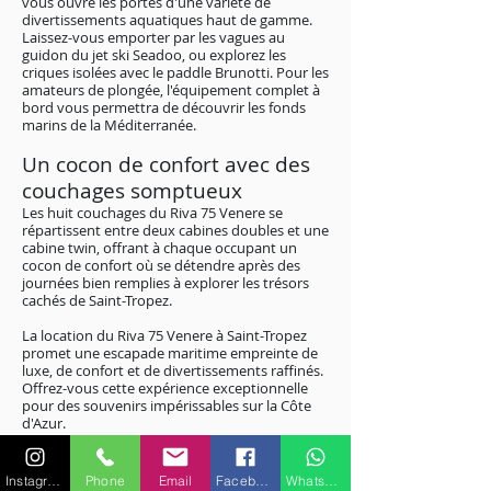
vous ouvre les portes d'une variété de
divertissements aquatiques haut de gamme.
Laissez-vous emporter par les vagues au
guidon du jet ski Seadoo, ou explorez les
criques isolées avec le paddle Brunotti. Pour les
amateurs de plongée, l'équipement complet à
bord vous permettra de découvrir les fonds
marins de la Méditerranée.
Un cocon de confort avec des
couchages somptueux
Les huit couchages du Riva 75 Venere se
répartissent entre deux cabines doubles et une
cabine twin, offrant à chaque occupant un
cocon de confort où se détendre après des
journées bien remplies à explorer les trésors
cachés de Saint-Tropez.
La location du Riva 75 Venere à Saint-Tropez
promet une escapade maritime empreinte de
luxe, de confort et de divertissements raffinés.
Offrez-vous cette expérience exceptionnelle
pour des souvenirs impérissables sur la Côte
d'Azur.
Pour plus de renseignements sur les
Instagram
Phone
Email
Facebook
WhatsApp
caractéristiques ou équipements,