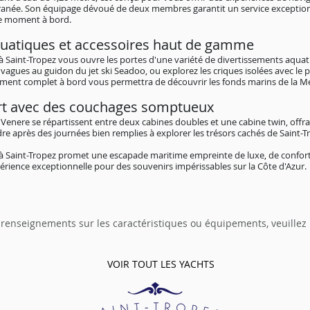
erranée. Son équipage dévoué de deux membres garantit un service exceptio
ue moment à bord.
uatiques et accessoires haut de gamme
 à Saint-Tropez vous ouvre les portes d'une variété de divertissements aqu
vagues au guidon du jet ski Seadoo, ou explorez les criques isolées avec le p
ment complet à bord vous permettra de découvrir les fonds marins de la M
rt avec des couchages somptueux
 Venere se répartissent entre deux cabines doubles et une cabine twin, off
e après des journées bien remplies à explorer les trésors cachés de Saint-T
 à Saint-Tropez promet une escapade maritime empreinte de luxe, de confort
périence exceptionnelle pour des souvenirs impérissables sur la Côte d'Azur.
 renseignements sur les caractéristiques ou équipements, veuillez
VOIR TOUT LES YACHTS