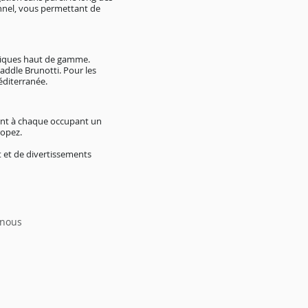
nnel, vous permettant de
atiques haut de gamme.
addle Brunotti. Pour les
éditerranée.
rant à chaque occupant un
ropez.
 et de divertissements
 nous