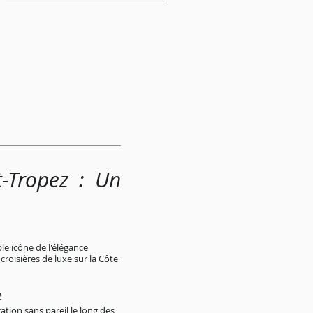
t-Tropez : Un
le icône de l'élégance
roisières de luxe sur la Côte
e
ation sans pareil le long des