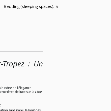
Bedding (sleeping spaces): 5
t-Tropez : Un
le icône de l'élégance
roisières de luxe sur la Côte
e
ation sans pareil le long des