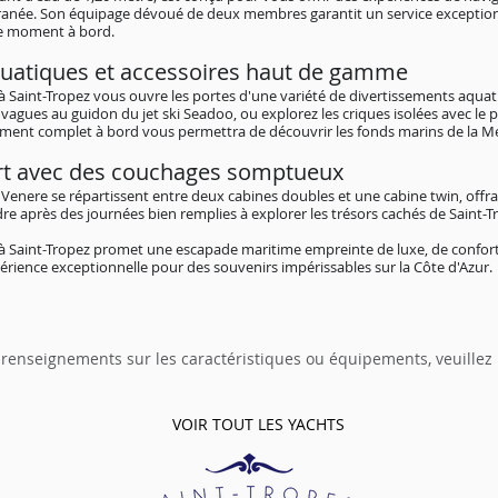
erranée. Son équipage dévoué de deux membres garantit un service exceptio
ue moment à bord.
uatiques et accessoires haut de gamme
 à Saint-Tropez vous ouvre les portes d'une variété de divertissements aqu
vagues au guidon du jet ski Seadoo, ou explorez les criques isolées avec le p
ment complet à bord vous permettra de découvrir les fonds marins de la M
rt avec des couchages somptueux
 Venere se répartissent entre deux cabines doubles et une cabine twin, off
e après des journées bien remplies à explorer les trésors cachés de Saint-T
 à Saint-Tropez promet une escapade maritime empreinte de luxe, de confort
périence exceptionnelle pour des souvenirs impérissables sur la Côte d'Azur.
 renseignements sur les caractéristiques ou équipements, veuillez
VOIR TOUT LES YACHTS