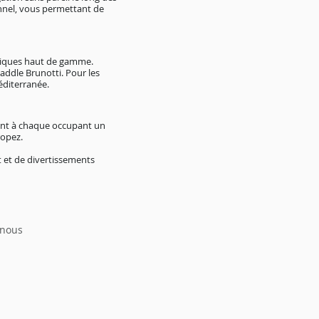
nnel, vous permettant de
atiques haut de gamme.
addle Brunotti. Pour les
éditerranée.
rant à chaque occupant un
ropez.
 et de divertissements
 nous