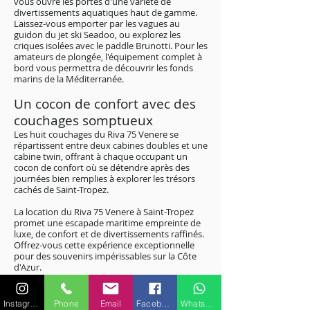
vous ouvre les portes d'une variété de
divertissements aquatiques haut de gamme.
Laissez-vous emporter par les vagues au
guidon du jet ski Seadoo, ou explorez les
criques isolées avec le paddle Brunotti. Pour les
amateurs de plongée, l'équipement complet à
bord vous permettra de découvrir les fonds
marins de la Méditerranée.
Un cocon de confort avec des
couchages somptueux
Les huit couchages du Riva 75 Venere se
répartissent entre deux cabines doubles et une
cabine twin, offrant à chaque occupant un
cocon de confort où se détendre après des
journées bien remplies à explorer les trésors
cachés de Saint-Tropez.
La location du Riva 75 Venere à Saint-Tropez
promet une escapade maritime empreinte de
luxe, de confort et de divertissements raffinés.
Offrez-vous cette expérience exceptionnelle
pour des souvenirs impérissables sur la Côte
d'Azur.
Pour plus de renseignements sur les
Instagram
Phone
Email
Facebook
WhatsApp
caractéristiques ou équipements,