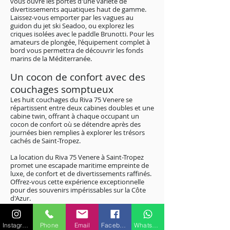
vous ouvre les portes d'une variété de
divertissements aquatiques haut de gamme.
Laissez-vous emporter par les vagues au
guidon du jet ski Seadoo, ou explorez les
criques isolées avec le paddle Brunotti. Pour les
amateurs de plongée, l'équipement complet à
bord vous permettra de découvrir les fonds
marins de la Méditerranée.
Un cocon de confort avec des
couchages somptueux
Les huit couchages du Riva 75 Venere se
répartissent entre deux cabines doubles et une
cabine twin, offrant à chaque occupant un
cocon de confort où se détendre après des
journées bien remplies à explorer les trésors
cachés de Saint-Tropez.
La location du Riva 75 Venere à Saint-Tropez
promet une escapade maritime empreinte de
luxe, de confort et de divertissements raffinés.
Offrez-vous cette expérience exceptionnelle
pour des souvenirs impérissables sur la Côte
d'Azur.
Pour plus de renseignements sur les
Instagram
Phone
Email
Facebook
WhatsApp
caractéristiques ou équipements,