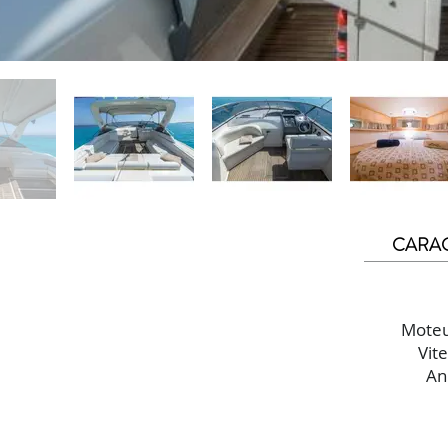
CARAC
Moteu
Vite
An