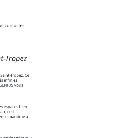
s contacter.
nt-Tropez
Saint-Tropez. Ce
s infinies
 GENIUS vous
es espaces bien
au, c'est
ience maritime à