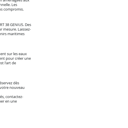
ien aménagées aux
nelle. Les
ans compromis.
IART 38 GENIUS. Des
ur mesure. Laissez-
enirs maritimes
ent sur les eaux
ient pour créer une
t l'art de
Réservez dès
t votre nouveau
és, contactez-
mer en une