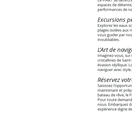
Le FIART 38 GENIUS 
espaces de détente,
performances de na
Excursions p
Explorez les eaux s
plages isolées aux 
vous guider par nos
inoubliables.
L'Art de navi
Imaginez-vous, sur 
cristallines de Sain
évasion idyllique. L
naviguer avec style.
Réservez vot
Saisissez l'opportu
maintenant et prépa
bateau de rêve, le 
Pour toute demande 
nous. Embarquez da
expérience digne de