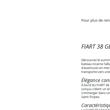
Pour plus de ren
FIART 38 G
Découvrez le summum
bateau incarne l'al
d'aventures en mer
transporte vers une
Élégance co
À bord du FIART 38
conçus créent un en
s'immerger dans un 
Saint-Tropez.
Caractéristi