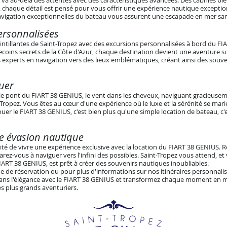
va au-delà des attentes avec des caractéristiques avancées. Des cabines b
 chaque détail est pensé pour vous offrir une expérience nautique exception
vigation exceptionnelles du bateau vous assurent une escapade en mer s
ersonnalisées
cintillantes de Saint-Tropez avec des excursions personnalisées à bord du F
recoins secrets de la Côte d'Azur, chaque destination devient une aventure s
 experts en navigation vers des lieux emblématiques, créant ainsi des souv
guer
le pont du FIART 38 GENIUS, le vent dans les cheveux, naviguant gracieusem
t-Tropez. Vous êtes au cœur d'une expérience où le luxe et la sérénité se mar
ouer le FIART 38 GENIUS, c'est bien plus qu'une simple location de bateau, c'es
re évasion nautique
nité de vivre une expérience exclusive avec la location du FIART 38 GENIUS. 
rez-vous à naviguer vers l'infini des possibles. Saint-Tropez vous attend, e
FIART 38 GENIUS, est prêt à créer des souvenirs nautiques inoubliables.
de réservation ou pour plus d'informations sur nos itinéraires personnalis
ns l'élégance avec le FIART 38 GENIUS et transformez chaque moment en 
s plus grands aventuriers.