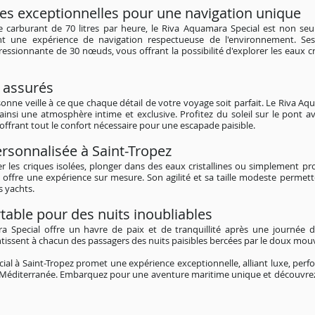
ues exceptionnelles pour une navigation unique
arburant de 70 litres par heure, le Riva Aquamara Special est non seu
ant une expérience de navigation respectueuse de l'environnement. 
ssionnante de 30 nœuds, vous offrant la possibilité d'explorer les eaux cr
t assurés
nne veille à ce que chaque détail de votre voyage soit parfait. Le Riva Aqu
 ainsi une atmosphère intime et exclusive. Profitez du soleil sur le pont
 offrant tout le confort nécessaire pour une escapade paisible.
rsonnalisée à Saint-Tropez
r les criques isolées, plonger dans des eaux cristallines ou simplement pro
offre une expérience sur mesure. Son agilité et sa taille modeste permett
s yachts.
table pour des nuits inoubliables
 Special offre un havre de paix et de tranquillité après une journée d
tissent à chacun des passagers des nuits paisibles bercées par le doux mo
ial à Saint-Tropez promet une expérience exceptionnelle, alliant luxe, perf
Méditerranée. Embarquez pour une aventure maritime unique et découvrez l