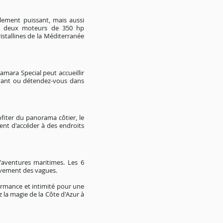
lement puissant, mais aussi
Ses deux moteurs de 350 hp
istallines de la Méditerranée
amara Special peut accueillir
 avant ou détendez-vous dans
fiter du panorama côtier, le
ent d'accéder à des endroits
'aventures maritimes. Les 6
uvement des vagues.
ormance et intimité pour une
a magie de la Côte d'Azur à