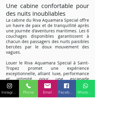
Une cabine confortable pour
des nuits inoubliables
La cabine du Riva Aquamara Special offre
un havre de paix et de tranquillité après
une journée d'aventures maritimes. Les 6
couchages disponibles garantissent à
chacun des passagers des nuits paisibles
bercées par le doux mouvement des
vagues.
Louer le Riva Aquamara Special à Saint-
Tropez promet une expérience
exceptionnelle, alliant luxe, performance
et intimité pour une escapade
mémorable sur la Méditerranée.
Embarquez pour une aventure maritime
Instagram
Phone
Email
Facebook
WhatsApp
unique et découvrez la magie de la Côte
d'Azur à bord de ce yacht exclusif.
Pour plus de renseignements sur les
caractéristiques ou équipements,
veuillez nous contacter.