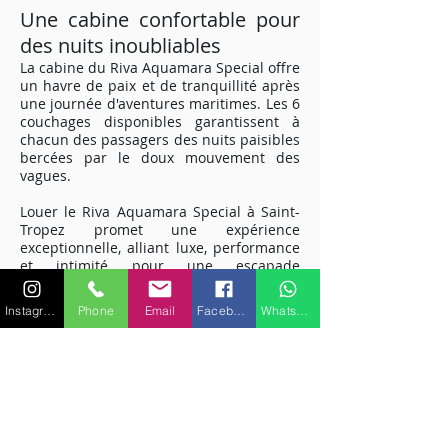
Une cabine confortable pour
des nuits inoubliables
La cabine du Riva Aquamara Special offre
un havre de paix et de tranquillité après
une journée d'aventures maritimes. Les 6
couchages disponibles garantissent à
chacun des passagers des nuits paisibles
bercées par le doux mouvement des
vagues.
Louer le Riva Aquamara Special à Saint-
Tropez promet une expérience
exceptionnelle, alliant luxe, performance
et intimité pour une escapade
mémorable sur la Méditerranée.
Embarquez pour une aventure maritime
Instagram
Phone
Email
Facebook
WhatsApp
unique et découvrez la magie de la Côte
d'Azur à bord de ce yacht exclusif.
Pour plus de renseignements sur les
caractéristiques ou équipements,
veuillez nous contacter.