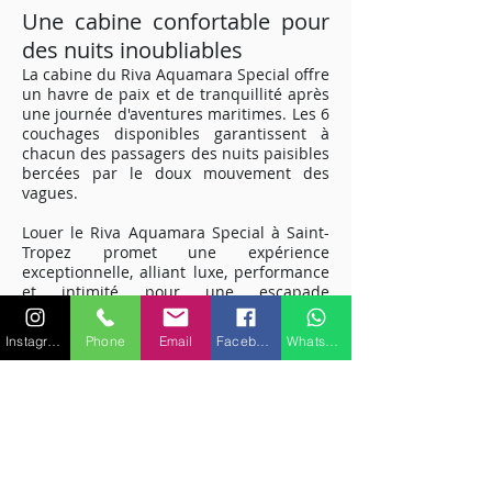
Une cabine confortable pour
des nuits inoubliables
La cabine du Riva Aquamara Special offre
un havre de paix et de tranquillité après
une journée d'aventures maritimes. Les 6
couchages disponibles garantissent à
chacun des passagers des nuits paisibles
bercées par le doux mouvement des
vagues.
Louer le Riva Aquamara Special à Saint-
Tropez promet une expérience
exceptionnelle, alliant luxe, performance
et intimité pour une escapade
mémorable sur la Méditerranée.
Embarquez pour une aventure maritime
Instagram
Phone
Email
Facebook
WhatsApp
unique et découvrez la magie de la Côte
d'Azur à bord de ce yacht exclusif.
Pour plus de renseignements sur les
caractéristiques ou équipements,
veuillez nous contacter.