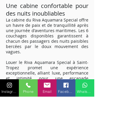
Une cabine confortable pour
des nuits inoubliables
La cabine du Riva Aquamara Special offre
un havre de paix et de tranquillité après
une journée d'aventures maritimes. Les 6
couchages disponibles garantissent à
chacun des passagers des nuits paisibles
bercées par le doux mouvement des
vagues.
Louer le Riva Aquamara Special à Saint-
Tropez promet une expérience
exceptionnelle, alliant luxe, performance
et intimité pour une escapade
mémorable sur la Méditerranée.
Embarquez pour une aventure maritime
Instagram
Phone
Email
Facebook
WhatsApp
unique et découvrez la magie de la Côte
d'Azur à bord de ce yacht exclusif.
Pour plus de renseignements sur les
caractéristiques ou équipements,
veuillez nous contacter.