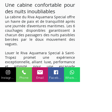
Une cabine confortable pour
des nuits inoubliables
La cabine du Riva Aquamara Special offre
un havre de paix et de tranquillité après
une journée d'aventures maritimes. Les 6
couchages disponibles garantissent à
chacun des passagers des nuits paisibles
bercées par le doux mouvement des
vagues.
Louer le Riva Aquamara Special à Saint-
Tropez promet une expérience
exceptionnelle, alliant luxe, performance
et intimité pour une escapade
mémorable sur la Méditerranée.
Embarquez pour une aventure maritime
Instagram
Phone
Email
Facebook
WhatsApp
unique et découvrez la magie de la Côte
d'Azur à bord de ce yacht exclusif.
Pour plus de renseignements sur les
caractéristiques ou équipements,
veuillez nous contacter.