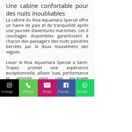
Une cabine confortable pour
des nuits inoubliables
La cabine du Riva Aquamara Special offre
un havre de paix et de tranquillité après
une journée d'aventures maritimes. Les 6
couchages disponibles garantissent à
chacun des passagers des nuits paisibles
bercées par le doux mouvement des
vagues.
Louer le Riva Aquamara Special à Saint-
Tropez promet une expérience
exceptionnelle, alliant luxe, performance
et intimité pour une escapade
mémorable sur la Méditerranée.
Embarquez pour une aventure maritime
Instagram
Phone
Email
Facebook
WhatsApp
unique et découvrez la magie de la Côte
d'Azur à bord de ce yacht exclusif.
Pour plus de renseignements sur les
caractéristiques ou équipements,
veuillez nous contacter.