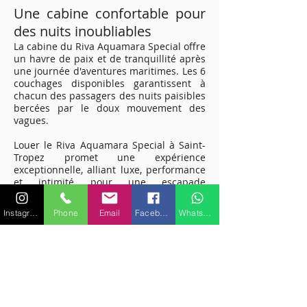
Une cabine confortable pour
des nuits inoubliables
La cabine du Riva Aquamara Special offre
un havre de paix et de tranquillité après
une journée d'aventures maritimes. Les 6
couchages disponibles garantissent à
chacun des passagers des nuits paisibles
bercées par le doux mouvement des
vagues.
Louer le Riva Aquamara Special à Saint-
Tropez promet une expérience
exceptionnelle, alliant luxe, performance
et intimité pour une escapade
mémorable sur la Méditerranée.
Embarquez pour une aventure maritime
Instagram
Phone
Email
Facebook
WhatsApp
unique et découvrez la magie de la Côte
d'Azur à bord de ce yacht exclusif.
Pour plus de renseignements sur les
caractéristiques ou équipements,
veuillez nous contacter.