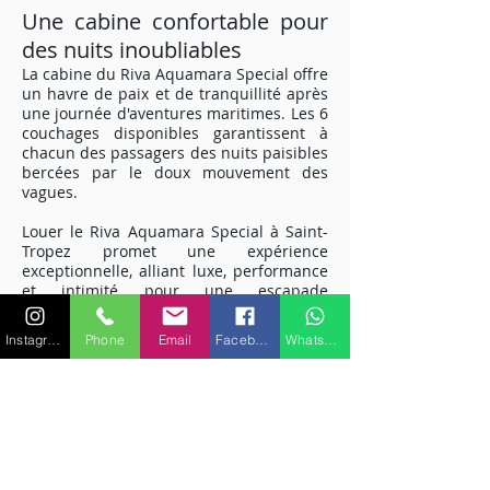
Une cabine confortable pour
des nuits inoubliables
La cabine du Riva Aquamara Special offre
un havre de paix et de tranquillité après
une journée d'aventures maritimes. Les 6
couchages disponibles garantissent à
chacun des passagers des nuits paisibles
bercées par le doux mouvement des
vagues.
Louer le Riva Aquamara Special à Saint-
Tropez promet une expérience
exceptionnelle, alliant luxe, performance
et intimité pour une escapade
mémorable sur la Méditerranée.
Embarquez pour une aventure maritime
Instagram
Phone
Email
Facebook
WhatsApp
unique et découvrez la magie de la Côte
d'Azur à bord de ce yacht exclusif.
Pour plus de renseignements sur les
caractéristiques ou équipements,
veuillez nous contacter.