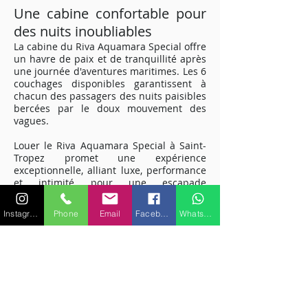
Une cabine confortable pour
des nuits inoubliables
La cabine du Riva Aquamara Special offre
un havre de paix et de tranquillité après
une journée d'aventures maritimes. Les 6
couchages disponibles garantissent à
chacun des passagers des nuits paisibles
bercées par le doux mouvement des
vagues.
Louer le Riva Aquamara Special à Saint-
Tropez promet une expérience
exceptionnelle, alliant luxe, performance
et intimité pour une escapade
mémorable sur la Méditerranée.
Embarquez pour une aventure maritime
Instagram
Phone
Email
Facebook
WhatsApp
unique et découvrez la magie de la Côte
d'Azur à bord de ce yacht exclusif.
Pour plus de renseignements sur les
caractéristiques ou équipements,
veuillez nous contacter.