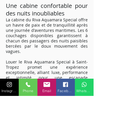
Une cabine confortable pour
des nuits inoubliables
La cabine du Riva Aquamara Special offre
un havre de paix et de tranquillité après
une journée d'aventures maritimes. Les 6
couchages disponibles garantissent à
chacun des passagers des nuits paisibles
bercées par le doux mouvement des
vagues.
Louer le Riva Aquamara Special à Saint-
Tropez promet une expérience
exceptionnelle, alliant luxe, performance
et intimité pour une escapade
mémorable sur la Méditerranée.
Embarquez pour une aventure maritime
Instagram
Phone
Email
Facebook
WhatsApp
unique et découvrez la magie de la Côte
d'Azur à bord de ce yacht exclusif.
Pour plus de renseignements sur les
caractéristiques ou équipements,
veuillez nous contacter.