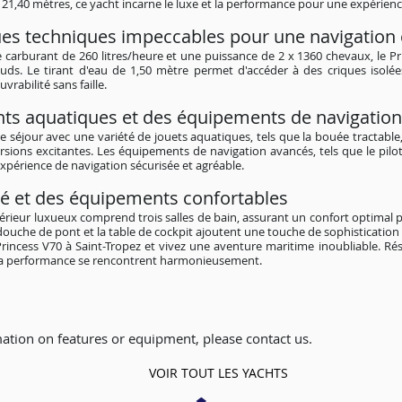
1,40 mètres, ce yacht incarne le luxe et la performance pour une expérienc
ues techniques impeccables pour une navigation 
arburant de 260 litres/heure et une puissance de 2 x 1360 chevaux, le Pri
s. Le tirant d'eau de 1,50 mètre permet d'accéder à des criques isolée
rabilité sans faille.
ts a
quatiques et des équipements de navigatio
e séjour avec une variété de jouets aquatiques, tels que la bouée tractable,
sions excitantes. Les équipements de navigation avancés, tels que le pilo
xpérience de navigation sécurisée et agréable.
iné et des équipements confortables
térieur luxueux comprend trois salles de bain, assurant un confort optimal p
la douche de pont et la table de cockpit ajoutent une touche de sophistication 
Princess V70 à Saint-Tropez et vivez une aventure maritime inoubliable. R
 la performance se rencontrent harmonieusement.
ation on features or equipment, please contact us.
VOIR TOUT LES YACHTS