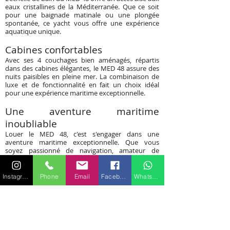
eaux cristallines de la Méditerranée. Que ce soit
pour une baignade matinale ou une plongée
spontanée, ce yacht vous offre une expérience
aquatique unique.
Cabines confortables
Avec ses 4 couchages bien aménagés, répartis
dans des cabines élégantes, le MED 48 assure des
nuits paisibles en pleine mer. La combinaison de
luxe et de fonctionnalité en fait un choix idéal
pour une expérience maritime exceptionnelle.
Une aventure maritime
inoubliable
Louer le MED 48, c'est s'engager dans une
aventure maritime exceptionnelle. Que vous
soyez passionné de navigation, amateur de
plaisirs culinaires en mer ou simplement à la
recherche d'une escapade relaxante, ce yacht
répond à toutes ces attentes.
Instagram
Phone
Email
Facebook
WhatsApp
Découvrez la méditerranée en
luxe
Explorez les délices de la Méditerranée, vivez des
moments magiques et créez des souvenirs