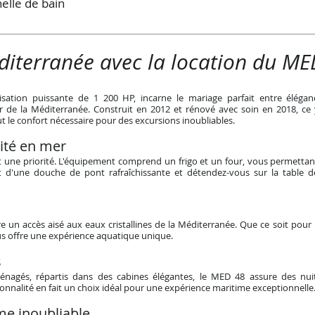
elle de bain
diterranée avec la location du M
ation puissante de 1 200 HP, incarne le mariage parfait entre élégan
r de la Méditerranée. Construit en 2012 et rénové avec soin en 2018, ce
 le confort nécessaire pour des excursions inoubliables.
ité en mer
t une priorité. L'équipement comprend un frigo et un four, vous permettan
nt d'une douche de pont rafraîchissante et détendez-vous sur la table d
re un accès aisé aux eaux cristallines de la Méditerranée. Que ce soit po
s offre une expérience aquatique unique.
s
nagés, répartis dans des cabines élégantes, le MED 48 assure des nuit
onnalité en fait un choix idéal pour une expérience maritime exceptionnelle
me inoubliable