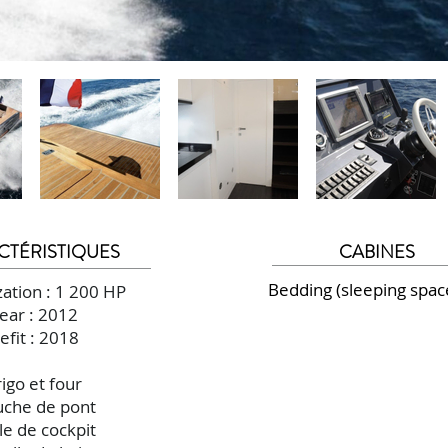
CTÉRISTIQUES
CABINES
Bedding (sleeping space
ation : 1 200 HP
ear : 2012
efit : 2018
rigo et four
che de pont
le de cockpit