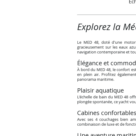
Ech
Explorez la Mé
Le MED 48, doté d'une motoris
gracieusement sur les eaux azu
navigation contemporaine et tout
Élégance et commod
À bord du MED 48, le confort es
en plein air. Profitez égaleme
panorama maritime.
Plaisir aquatique
L'échelle de bain du MED 48 off
plongée spontanée, ce yacht vou
Cabines confortable
Avec ses 4 couchages bien amé
combinaison de luxe et de foncti
Une aventure mariti