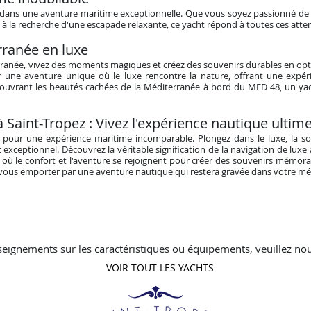
r dans une aventure maritime exceptionnelle. Que vous soyez passionné de 
à la recherche d'une escapade relaxante, ce yacht répond à toutes ces atten
rranée en luxe
terranée, vivez des moments magiques et créez des souvenirs durables en op
 une aventure unique où le luxe rencontre la nature, offrant une expéri
couvrant les beautés cachées de la Méditerranée à bord du MED 48, un ya
Saint-Tropez : Vivez l'expérience nautique ultim
pour une expérience maritime incomparable. Plongez dans le luxe, la sop
exceptionnel. Découvrez la véritable signification de la navigation de luxe 
où le confort et l'aventure se rejoignent pour créer des souvenirs mémora
z-vous emporter par une aventure nautique qui restera gravée dans votre m
seignements sur les caractéristiques ou équipements, veuillez nou
VOIR TOUT LES YACHTS