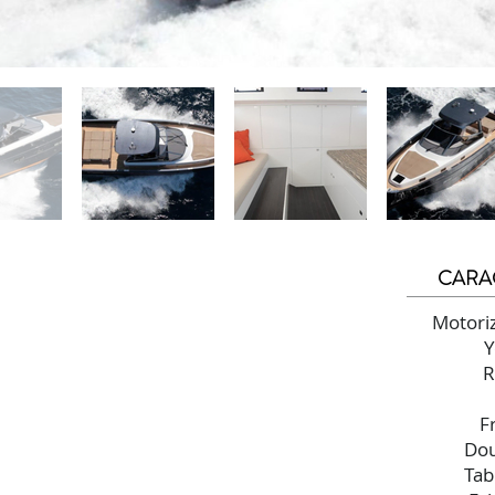
CARA
Motoriz
Y
R
F
Dou
Tab