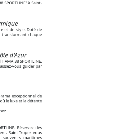
 38 SPORTLINE" à Saint-
namique
e et de style. Doté de
e, transformant chaque
Côte d'Azur
e l'ITAMA 38 SPORTLINE.
Laissez-vous guider par
norama exceptionnel de
ù le luxe et la détente
opez
.
PORTLINE. Réservez dès
ent. Saint-Tropez vous
 souvenirs maritimes