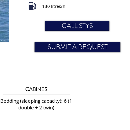
130 litres/h
CALL STYS
SUBMIT A REQUEST
CABINES
Bedding (sleeping capacity): 6 (1
double + 2 twin)