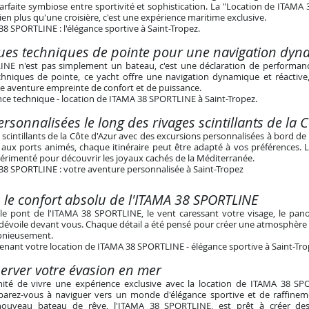
arfaite symbiose entre sportivité et sophistication. La "Location de ITAMA
ien plus qu'une croisière, c'est une expérience maritime exclusive.
8 SPORTLINE : l'élégance sportive à Saint-Tropez
.
ques techniques de pointe pour une navigation dy
NE n'est pas simplement un bateau, c'est une déclaration de performanc
echniques de pointe, ce yacht offre une navigation dynamique et réactiv
e aventure empreinte de confort et de puissance.
nce technique - location de ITAMA 38 SPORTLINE à Saint-Tropez
.
rsonnalisées le long des rivages scintillants de la 
s scintillants de la Côte d'Azur avec des excursions personnalisées à bord d
 aux ports animés, chaque itinéraire peut être adapté à vos préférences. 
érimenté pour découvrir les joyaux cachés de la Méditerranée.
38 SPORTLINE : votre aventure personnalisée à Saint-Tropez
 le confort absolu de l'ITAMA 38 SPORTLINE
le pont de l'ITAMA 38 SPORTLINE, le vent caressant votre visage, le pa
 dévoile devant vous. Chaque détail a été pensé pour créer une atmosphère o
onieusement.
enant votre location de ITAMA 38 SPORTLINE - élégance sportive à Saint-Tr
rver votre évasion en
mer
unité de vivre une expérience exclusive avec la location de ITAMA 38 S
arez-vous à naviguer vers un monde d'élégance sportive et de raffinem
nouveau bateau de rêve, l'ITAMA 38 SPORTLINE, est prêt à créer des