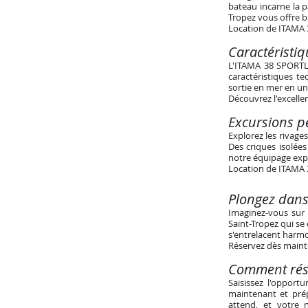
bateau incarne la p
Tropez vous offre b
Location de ITAMA 3
Caractéristi
L'ITAMA 38 SPORTLI
caractéristiques t
sortie en mer en un
Découvrez l'excelle
Excursions pe
Explorez les rivage
Des criques isolées
notre équipage exp
Location de ITAMA 
Plongez dans
Imaginez-vous sur 
Saint-Tropez qui se
s'entrelacent harm
Réservez dès maint
Comment rése
Saisissez l'opport
maintenant et prép
attend, et votre 