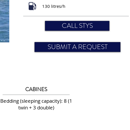
130 litres/h
CALL STYS
SUBMIT A REQUEST
CABINES
Bedding (sleeping capacity): 8 (1
twin + 3 double)