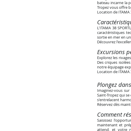
bateau incarne la p
Tropez vous offre b
Location de ITAMA 3
Caractéristi
L'ITAMA 38 SPORTLI
caractéristiques t
sortie en mer en un
Découvrez l'excelle
Excursions pe
Explorez les rivage
Des criques isolées
notre équipage exp
Location de ITAMA 
Plongez dans
Imaginez-vous sur 
Saint-Tropez qui se
s'entrelacent harm
Réservez dès maint
Comment rése
Saisissez l'opport
maintenant et prép
attend, et votre 