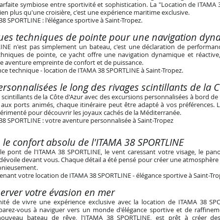
arfaite symbiose entre sportivité et sophistication. La "Location de ITAMA
ien plus qu'une croisière, c'est une expérience maritime exclusive.
8 SPORTLINE : l'élégance sportive à Saint-Tropez
.
ques techniques de pointe pour une navigation dy
NE n'est pas simplement un bateau, c'est une déclaration de performanc
echniques de pointe, ce yacht offre une navigation dynamique et réactiv
e aventure empreinte de confort et de puissance.
nce technique - location de ITAMA 38 SPORTLINE à Saint-Tropez
.
rsonnalisées le long des rivages scintillants de la 
s scintillants de la Côte d'Azur avec des excursions personnalisées à bord d
 aux ports animés, chaque itinéraire peut être adapté à vos préférences. 
érimenté pour découvrir les joyaux cachés de la Méditerranée.
38 SPORTLINE : votre aventure personnalisée à Saint-Tropez
 le confort absolu de l'ITAMA 38 SPORTLINE
le pont de l'ITAMA 38 SPORTLINE, le vent caressant votre visage, le pa
 dévoile devant vous. Chaque détail a été pensé pour créer une atmosphère o
onieusement.
enant votre location de ITAMA 38 SPORTLINE - élégance sportive à Saint-Tr
rver votre évasion en
mer
unité de vivre une expérience exclusive avec la location de ITAMA 38 S
arez-vous à naviguer vers un monde d'élégance sportive et de raffinem
nouveau bateau de rêve, l'ITAMA 38 SPORTLINE, est prêt à créer des