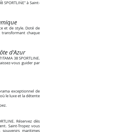
 38 SPORTLINE" à Saint-
namique
e et de style. Doté de
e, transformant chaque
Côte d'Azur
e l'ITAMA 38 SPORTLINE.
Laissez-vous guider par
norama exceptionnel de
ù le luxe et la détente
opez
.
PORTLINE. Réservez dès
ent. Saint-Tropez vous
 souvenirs maritimes