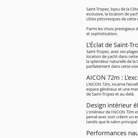
Saint-Tropez, bijou de la Cô
exclusive, la location de ya
côtes pittoresques de cette 
Parmi les choix prestigieux
et sophistication.
L'Éclat de Saint
-Tr
Saint-Tropez, avec ses plages
location de yacht dans cette
la splendeur naturelle de la
parfaitement dans cette visi
AICON 72m : L'exc
L'AICON 72m, incarne l'excell
espace généreux et une mania
de Saint-Tropez et au-delà.
Design intérieur é
L'intérieur de l'AICON 72m e
pensé avec soin créent un en
tandis que le salon principa
Performances nau