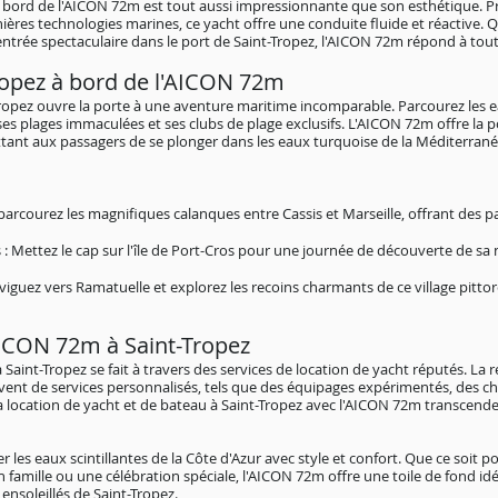
à bord de l'AICON 72m est tout aussi impressionnante que son esthétique. 
ières technologies marines, ce yacht offre une conduite fluide et réactive. Q
 entrée spectaculaire dans le port de Saint-Tropez, l'AICON 72m répond à tout
ropez à bord de l'AICON 72m
opez ouvre la porte à une aventure maritime incomparable. Parcourez les eau
 plages immaculées et ses clubs de plage exclusifs. L'AICON 72m offre la pos
ttant aux passagers de se plonger dans les eaux turquoise de la Méditerrané
parcourez les magnifiques calanques entre Cassis et Marseille, offrant des p
s : Mettez le cap sur l'île de Port-Cros pour une journée de découverte de sa
guez vers Ramatuelle et explorez les recoins charmants de ce village pitto
AICON 72m à Sain
t-Tropez
Saint-Tropez se fait à travers des services de location de yacht réputés. La 
t de services personnalisés, tels que des équipages expérimentés, des chef
a location de yacht et de bateau à Saint-Tropez avec l'AICON 72m transcende
er les eaux scintillantes de la Côte d'Azur avec style et confort. Que ce soit
famille ou une célébration spéciale, l'AICON 72m offre une toile de fond id
 ensoleillés de Saint-Tropez.