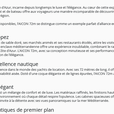
te d'Azur, incarne depuis longtemps le luxe et l'élégance. Au cœur de cette 
cht et de bateau offre aux voyageurs une manière incomparable de découvrir le
région.
 disponibles, l'AICON 72m se distingue comme un exemple parfait d'alliance
ope
z
 de sable doré, ses marchés animés et ses restaurants étoilés, attire les vis
 enclave méditerranéenne offre une expérience inoubliable, combinant le ra
 Côte d'Azur. L'AICON 72m, avec sa conception minutieuse et ses performances
on de l'élégance.
ellence nautique
ence dans le monde des yachts de location. Avec ses 72 mètres de long, il offr
bilité aisée. Doté d'une coque élégante et de lignes épurées, l'AICON 72m at
légant
st un mélange de confort et de luxe. Les matériaux raffinés, les finitions h
vironnement où chaque détail respire l'opulence. Les cabines spacieuses of
l invite à la détente avec ses vues panoramiques sur la mer Méditerranée.
tiques de premier plan