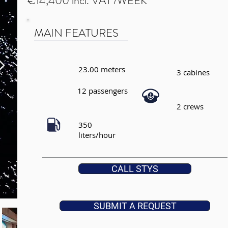
€14,400 incl. VAT /WEEK
MAIN FEATURES
23.00 meters
3 cabines
12 passengers
2 crews
350
liters/hour
CALL STYS
SUBMIT A REQUEST