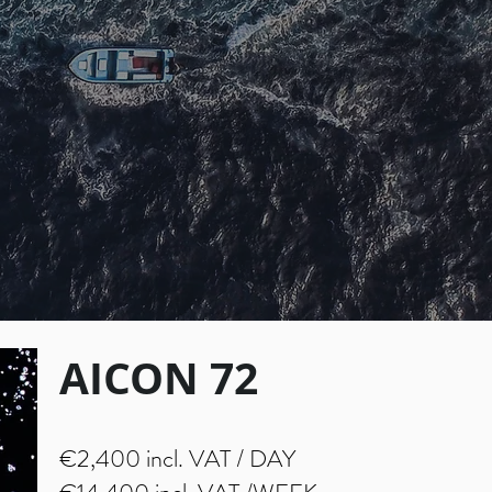
AICON 72
€2,400 incl. VAT / DAY