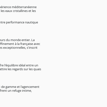
expérience méditerranéenne
s eaux cristallines et les
 entre performance nautique
iteurs du monde entier. La
ffinement à la française avec
 exceptionnelles, s'inscrit
e l'équilibre idéal entre un
tire les regards sur les quais
aut de gamme et l'agencement
frent un refuge intime,