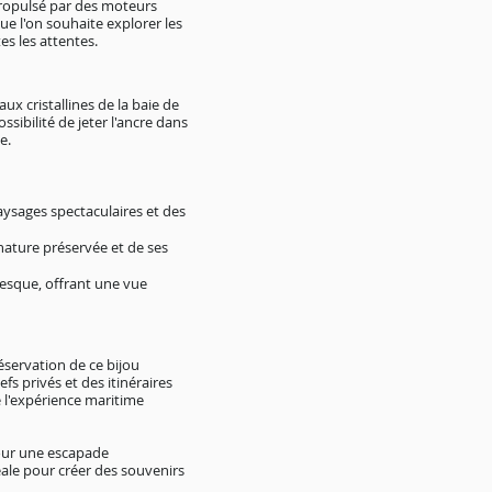
Propulsé par des moteurs
ue l'on souhaite explorer les
es les attentes.
x cristallines de la baie de
sibilité de jeter l'ancre dans
e.
aysages spectaculaires et des
 nature préservée et de ses
resque, offrant une vue
réservation de ce bijou
s privés et des itinéraires
 l'expérience maritime
 pour une escapade
éale pour créer des souvenirs