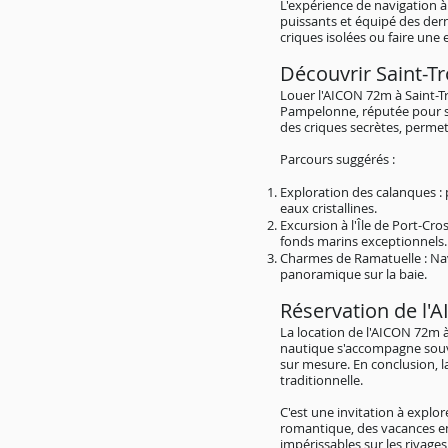
L'expérience de navigation 
puissants et équipé des dern
criques isolées ou faire une
Découvrir Saint-T
Louer l'AICON 72m à Saint-Tr
Pampelonne, réputée pour ses
des criques secrètes, perme
Parcours suggérés :
Exploration des calanques : 
eaux cristallines.
Excursion à l'Île de Port-Cro
fonds marins exceptionnels.
Charmes de Ramatuelle : Navi
panoramique sur la baie.
Réservation de l'
La location de l'AICON 72m à 
nautique s'accompagne souven
sur mesure. En conclusion, l
traditionnelle.
C'est une invitation à explor
romantique, des vacances en 
impérissables sur les rivages