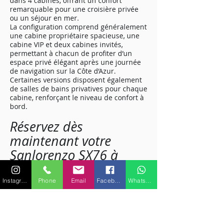
dans 4 cabines, offrant un confort
remarquable pour une croisière privée
ou un séjour en mer.
La configuration comprend généralement
une cabine propriétaire spacieuse, une
cabine VIP et deux cabines invités,
permettant à chacun de profiter d’un
espace privé élégant après une journée
de navigation sur la Côte d’Azur.
Certaines versions disposent également
de salles de bains privatives pour chaque
cabine, renforçant le niveau de confort à
bord.
Réservez dès
maintenant votre
Sanlorenzo SX76 à
Saint-Tropez
Pour une expérience de yachting haut de
Instagram
Phone
Email
Facebook
WhatsApp
gamme à Saint-Tropez, le Sanlorenzo
SX76 est un choix idéal. À la fois élégant,
performant et spacieux, ce yacht offre un
équilibre parfait entre confort, design