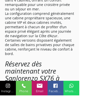
dans 4 cabines, offrant un confort
remarquable pour une croisière privée
ou un séjour en mer.
La configuration comprend généralement
une cabine propriétaire spacieuse, une
cabine VIP et deux cabines invités,
permettant à chacun de profiter d’un
espace privé élégant après une journée
de navigation sur la Côte d’Azur.
Certaines versions disposent également
de salles de bains privatives pour chaque
cabine, renforçant le niveau de confort à
bord.
Réservez dès
maintenant votre
Sanlorenzo SX76 à
Saint-Tropez
Pour une expérience de yachting haut de
Instagram
Phone
Email
Facebook
WhatsApp
gamme à Saint-Tropez, le Sanlorenzo
SX76 est un choix idéal. À la fois élégant,
performant et spacieux, ce yacht offre un
équilibre parfait entre confort, design